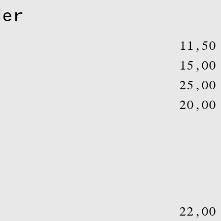
der
11,5
15,0
25,0
20,0
22,0