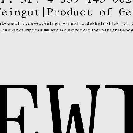
Weingut
|
Product of Ge
ut-knewitz.de
www.weingut-knewitz.de
Rheinblick 13, 
le
Kontakt
Impressum
Datenschutzerkärung
Instagram
Goo