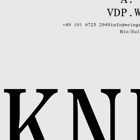
VDP.
+49 (0) 6725 2949
info@weing
Bio/Eul