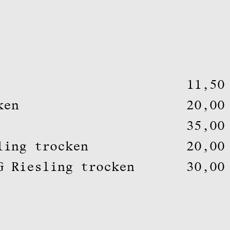
11,5
ken
20,0
35,0
ling trocken
20,0
G Riesling trocken
30,0