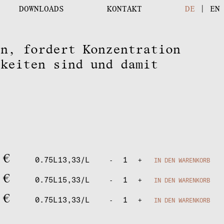
DOWNLOADS
KONTAKT
DE
|
EN
en, fordert Konzentration
gkeiten sind und damit
0
€
0.75L
13,33/L
1
-
+
IN DEN WARENKORB
0
€
0.75L
15,33/L
1
-
+
IN DEN WARENKORB
0
€
0.75L
13,33/L
1
-
+
IN DEN WARENKORB