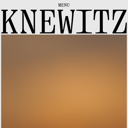
FOKUS
MENU
KONTAKT
DOWNLOADS
DE
|
EN
IMPRESSUM
INSTAGRAM