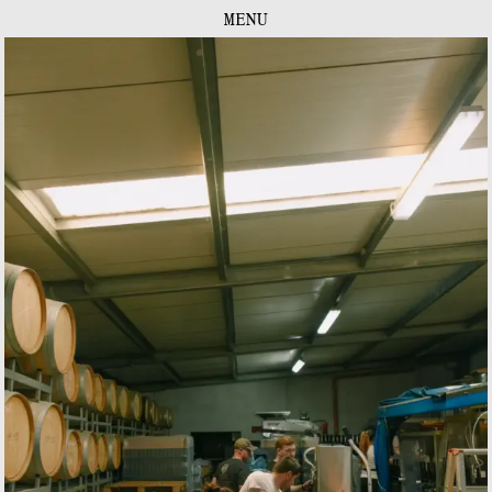
FOKUS
MENU
KONTAKT
DOWNLOADS
DE
|
EN
IMPRESSUM
INSTAGRAM