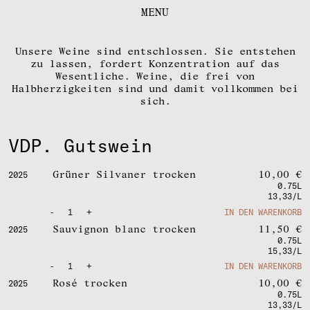
FOKUS
MENU
KONTAKT
DOWNLOADS
Unsere Weine sind entschlossen. Sie entstehen
zu lassen, fordert Konzentration auf das
DE
|
EN
Wesentliche. Weine, die frei von
Halbherzigkeiten sind und damit vollkommen bei
sich.
IMPRESSUM
VDP. Gutswein
INSTAGRAM
Grüner Silvaner trocken
10,00
€
2025
0.75L
13,33/L
-
1
+
IN DEN WARENKORB
Sauvignon blanc trocken
11,50
€
2025
0.75L
15,33/L
-
1
+
IN DEN WARENKORB
Rosé trocken
10,00
€
2025
0.75L
13,33/L