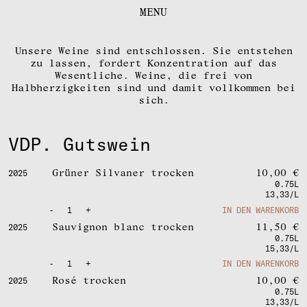
FOKUS
MENU
KONTAKT
DOWNLOADS
Unsere Weine sind entschlossen. Sie entstehen
zu lassen, fordert Konzentration auf das
DE
|
EN
Wesentliche. Weine, die frei von
Halbherzigkeiten sind und damit vollkommen bei
sich.
IMPRESSUM
VDP. Gutswein
INSTAGRAM
Grüner Silvaner trocken
10,00
€
2025
0.75L
13,33/L
-
1
+
IN DEN WARENKORB
Sauvignon blanc trocken
11,50
€
2025
0.75L
15,33/L
-
1
+
IN DEN WARENKORB
Rosé trocken
10,00
€
2025
0.75L
13,33/L